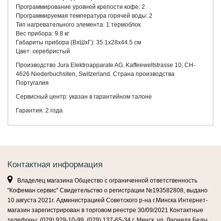
Программирование уровней крепости кофе: 2
Программируемая температура горячей воды: 2
Тип нагревательного элемента: 1 термоблок
Вес прибора: 9.8 кг
Габариты прибора (ВхШхГ): 35.1x28x44.5 cм
Цвет: серебристый
Производство Jura Elektroapparate AG. Kaffeeweltstrasse 10, CH-
4626 Niederbuchsiten, Switzerland. Страна производства
Португалия
Сервисный центр: указан в гарантийном талоне
Гарантия: 2 года
Контактная информация
Владелец магазина Общество с ограниченной ответственность
"Кофеман сервис" Свидетельство о регистрации №193582808, выдано
10 августа 2021г. Администрацией Советского р-на г.Минска Интернет-
магазин зарегистрирован в торговом реестре 30/09/2021 Контактные
телефоны: (029) 929-10-99, (029) 137-65-34 г. Минск, ул. Леонида Беды