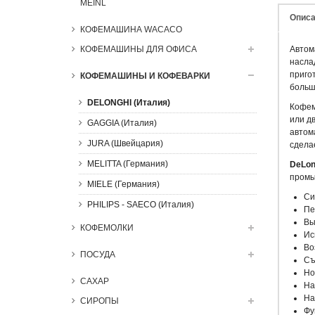
MEINL
Описа
КОФЕМАШИНА WACACO
КОФЕМАШИНЫ ДЛЯ ОФИСА
Автом
насла
приго
КОФЕМАШИНЫ И КОФЕВАРКИ
больш
DELONGHI (Италия)
Кофе
или дв
GAGGIA (Италия)
автом
JURA (Швейцария)
сдела
MELITTA (Германия)
DeLon
промы
MIELE (Германия)
Си
PHILIPS - SAECO (Италия)
Пе
Вы
КОФЕМОЛКИ
Ис
Во
ПОСУДА
Съ
Но
САХАР
На
На
СИРОПЫ
Фу