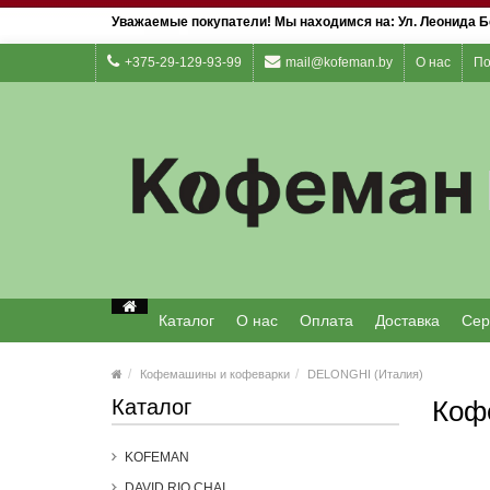
Уважаемые покупатели! Мы находимся на: Ул. Леонида Бе
+375-29-129-93-99
mail@kofeman.by
О нас
По
Каталог
О нас
Оплата
Доставка
Сер
Кофемашины и кофеварки
DELONGHI (Италия)
Каталог
Коф
KOFEMAN
DAVID RIO CHAI