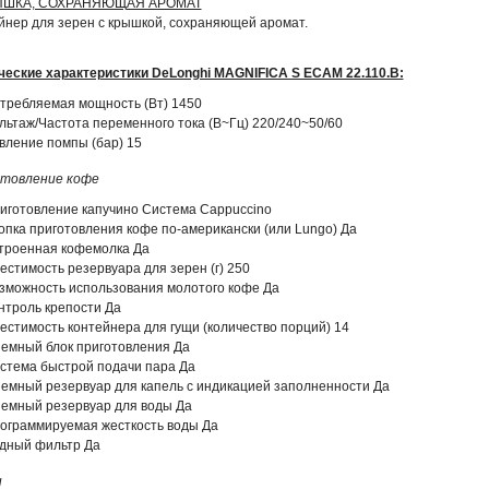
ЫШКА, СОХРАНЯЮЩАЯ АРОМАТ
йнер для зерен с крышкой, сохраняющей аромат.
ческие характеристики DeLonghi MAGNIFICA S ECAM 22.110.B:
требляемая мощность (Вт) 1450
льтаж/Частота переменного тока (В~Гц) 220/240~50/60
вление помпы (бар) 15
товление кофе
иготовление капучино Система Cappuccino
опка приготовления кофе по-американски (или Lungo) Да
троенная кофемолка Да
естимость резервуара для зерен (г) 250
зможность использования молотого кофе Да
нтроль крепости Да
естимость контейнера для гущи (количество порций) 14
емный блок приготовления Да
стема быстрой подачи пара Да
емный резервуар для капель с индикацией заполненности Да
емный резервуар для воды Да
ограммируемая жесткость воды Да
дный фильтр Да
и