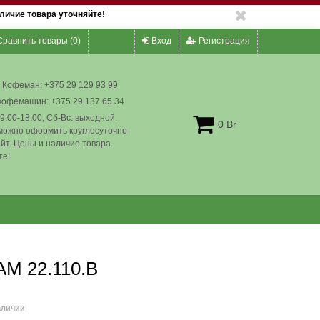
личие товара уточняйте!
равнить товары (
0
)
Вход
Регистрация
 Кофеман: +375 29 129 93 99
кофемашин: +375 29 137 65 34
9:00-18:00, Сб-Вс: выходной.
0 Br
можно оформить круглосуточно
айт. Цены и наличие товара
те!
M 22.110.B
аличии