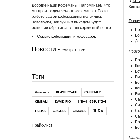
3.
КР
Дорогие наши Кофеманы! Напоминаем, что
Конте
мы производим ремонт кофемашин. Если в
работе вашей кофемашины появились
Техни
неполадки, наилучшим выходом будет
решение обратится в наш сервисный центр
По
Во
Сервис кофемашин и кофеварок
Да
Новости -
смотреть все
Приго
Пр
Кн
Вс
Теги
Вм
Во
Ко
#wacaco
BLASERCAFE
CAFFITALY
Вм
Съ
DELONGHI
CIMBALI
DAVID RIO
Си
Съ
JURA
FAEMA
GAGGIA
GIMOKA
Съ
Пр
Прайс-лист
Во
Чашк