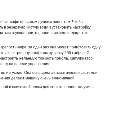
я вас кофе по самым лучшим рецептам. Чтобы
ь в резервуар чистую воду и установить настройку
даться вкусом напитка, наполнившего подогретые
репость кофе, за один раз она может приготовить одну
ать во встроенную кофемолку сразу 250 г зёрен. С
настроить желаемую тонкость помола. Капучинатор
нопку на панели управления.
, но и в уходе. Она оснащена автоматической системой
ючения делают машину очень экономичной.
нной и сливочной пенки для великолепного капучино