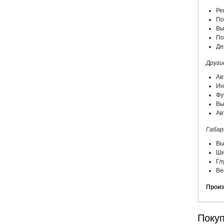
Ре
По
Вы
По
Де
Други
Ав
Ин
Фу
Вы
Ав
Габа
Вы
Ши
Гл
Вес
Произ
Покуп