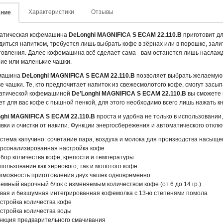
Характеристики
Отзывы
ние
атическая кофемашина
DeLonghi MAGNIFICA S ECAM 22.110.B
приготовит дл
диться напитком, требуется лишь выбрать кофе в зёрнах или в порошке, залит
товления. Далее кофемашина всё сделает сама - вам останется лишь наслаж
ие или маленькие чашки.
машина
DeLonghi MAGNIFICA S ECAM 22.110.B
позволяет выбрать желаемую к
е чашки. Те, кто предпочитает напиток из свежесмолотого кофе, смогут засып
атической кофемашиной
De’Longhi MAGNIFICA S ECAM 22.110.B
вы сможете 
ет для вас кофе с пышной пенкой, для этого необходимо всего лишь нажать к
ghi MAGNIFICA S ECAM 22.110.B
проста и удобна не только в использовании
вки и очистки от накипи. Функции энергосбережения и автоматического откл
стема капучино: сочетание пара, воздуха и молока для производства насыще
рсонализированная настройка кофе
бор количества кофе, крепости и температуры
пользование как зернового, так и молотого кофе
зможность приготовления двух чашек одновременно
емный варочный блок с изменяемым количеством кофе (от 6 до 14 гр.)
вая и безшумная интегрированная кофемолка с 13-ю степенями помола
стройка количества кофе
стройка количества воды
нкция предварительного смачивания