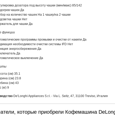
гулировка дозатора под высоту чашки (мин/макс) 85/142
догрев чашек Да
бор на количество чашек На 1 чашку/на 2 чашки
дсветка чашки Нет
ржатель для чашки Да
е функции
томатические программы промывки и очистки от накипи Да
дикация необходимости очистки системы IFD Нет
нкция энергосбережения Да
ключатель Да
томатическое выключение Да
риты
сота (см) 35.1
рина (см) 23.8
убина (см) 43
 (кг) 9
водство
De'Longhi Appliances S.r.l. - Via L. Seitz, 47, 31100 Treviso, Италия
атели, которые приобрели Кофемашина DeLong