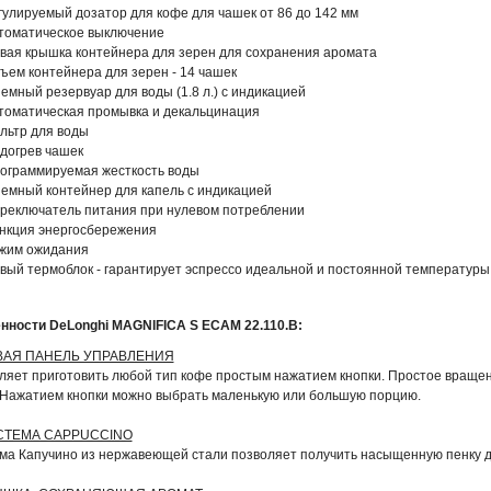
гулируемый дозатор для кофе для чашек от 86 до 142 мм
томатическое выключение
вая крышка контейнера для зерен для сохранения аромата
ъем контейнера для зерен - 14 чашек
емный резервуар для воды (1.8 л.) с индикацией
томатическая промывка и декальцинация
льтр для воды
догрев чашек
ограммируемая жесткость воды
емный контейнер для капель с индикацией
реключатель питания при нулевом потреблении
нкция энергосбережения
жим ожидания
вый термоблок - гарантирует эспрессо идеальной и постоянной температуры
нности DeLonghi MAGNIFICA S ECAM 22.110.B:
ВАЯ ПАНЕЛЬ УПРАВЛЕНИЯ
ляет приготовить любой тип кофе простым нажатием кнопки. Простое вращен
 Нажатием кнопки можно выбрать маленькую или большую порцию.
СТЕМА CAPPUCCINO
ма Капучино из нержавеющей стали позволяет получить насыщенную пенку д