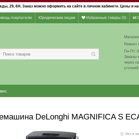
ды, 29, 6Н. Заказ можно оформить на сайте в личном кабинете. Цены и на
мощь покупателю
Юридическим лицам
Избранные товары (
0
)
С
Магазин
Ремонт 
Пн-Пт: 0
Заказы 
через с
уточняй
вис
емашина DeLonghi MAGNIFICA S ECA
Нет в н