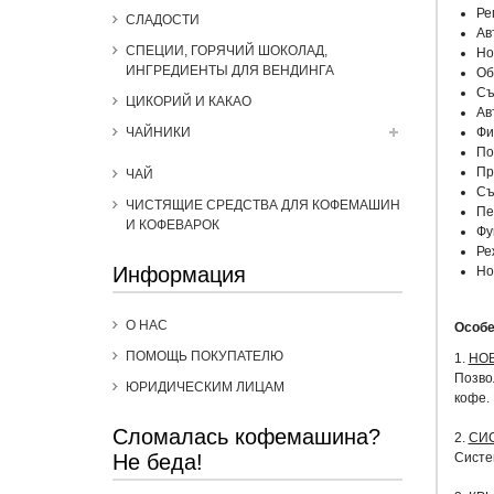
Ре
СЛАДОСТИ
Ав
СПЕЦИИ, ГОРЯЧИЙ ШОКОЛАД,
Но
ИНГРЕДИЕНТЫ ДЛЯ ВЕНДИНГА
Об
Съ
ЦИКОРИЙ И КАКАО
Ав
ЧАЙНИКИ
Фи
По
Пр
ЧАЙ
Съ
ЧИСТЯЩИЕ СРЕДСТВА ДЛЯ КОФЕМАШИН
Пе
И КОФЕВАРОК
Фу
Ре
Информация
Но
О НАС
Особе
ПОМОЩЬ ПОКУПАТЕЛЮ
1.
НО
Позво
ЮРИДИЧЕСКИМ ЛИЦАМ
кофе.
Сломалась кофемашина?
2.
СИ
Не беда!
Систе