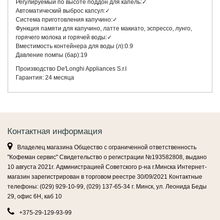
Регулируемый по высоте поддон для капель:✓
Автоматический выброс капсул:✓
Система приготовления капучино:✓
Функция памяти для капучино, латте макиато, эспрессо, лунго,
горячего молока и горячей воды:✓
Вместимость контейнера для воды (л):0.9
Давление помпы (бар):19
Производство De'Longhi Appliances S.r.l
Гарантия: 24 месяца
Контактная информация
Владелец магазина Общество с ограниченной ответственность
"Кофеман сервис" Свидетельство о регистрации №193582808, выдано
10 августа 2021г. Администрацией Советского р-на г.Минска Интернет-
магазин зарегистрирован в торговом реестре 30/09/2021 Контактные
телефоны: (029) 929-10-99, (029) 137-65-34 г. Минск, ул. Леонида Беды
29, офис 6Н, каб 10
+375-29-129-93-99