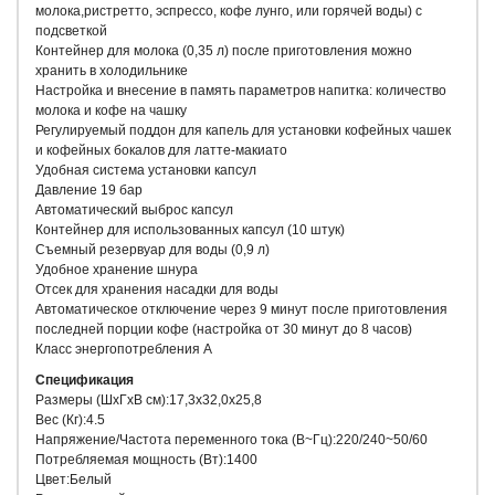
молока,ристретто, эспрессо, кофе лунго, или горячей воды) с
подсветкой
Контейнер для молока (0,35 л) после приготовления можно
хранить в холодильнике
Настройка и внесение в память параметров напитка: количество
молока и кофе на чашку
Регулируемый поддон для капель для установки кофейных чашек
и кофейных бокалов для латте-макиато
Удобная система установки капсул
Давление 19 бар
Автоматический выброс капсул
Контейнер для использованных капсул (10 штук)
Съемный резервуар для воды (0,9 л)
Удобное хранение шнура
Отсек для хранения насадки для воды
Автоматическое отключение через 9 минут после приготовления
последней порции кофе (настройка от 30 минут до 8 часов)
Класс энергопотребления А
Спецификация
Размеры (ШxГxВ см):17,3x32,0x25,8
Вес (Кг):4.5
Напряжение/Частота переменного тока (В~Гц):220/240~50/60
Потребляемая мощность (Вт):1400
Цвет:Белый